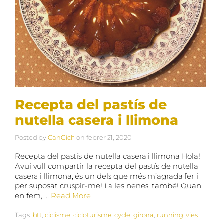
Recepta del pastís de
nutella casera i llimona
Posted by
CanGich
on
febrer 21, 2020
Recepta del pastís de nutella casera i llimona Hola!
Avui vull compartir la recepta del pastís de nutella
casera i llimona, és un dels que més m’agrada fer i
per suposat cruspir-me! I a les nenes, també! Quan
en fem, …
Read More
Tags:
btt
,
ciclisme
,
cicloturisme
,
cycle
,
girona
,
running
,
vies