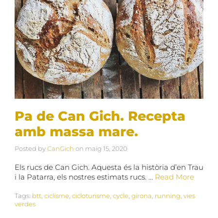
Pa de Can Gich. Recepta
amb massa mare.
Posted by
CanGich
on
maig 15, 2020
Els rucs de Can Gich. Aquesta és la història d’en Trau
i la Patarra, els nostres estimats rucs. …
Read More
Tags:
btt
,
ciclisme
,
cicloturisme
,
cycle
,
girona
,
running
,
vies
verdes