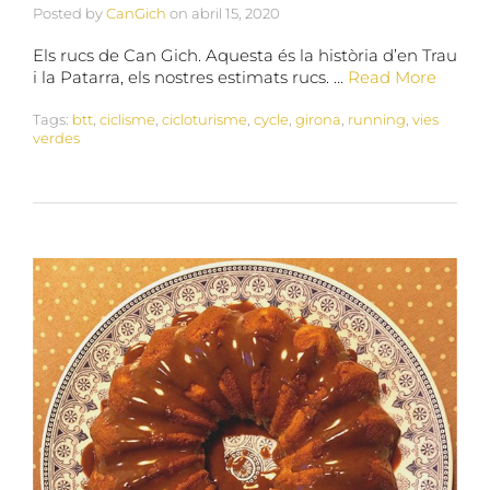
Posted by
CanGich
on
abril 15, 2020
Els rucs de Can Gich. Aquesta és la història d’en Trau
i la Patarra, els nostres estimats rucs. …
Read More
Tags:
btt
,
ciclisme
,
cicloturisme
,
cycle
,
girona
,
running
,
vies
verdes