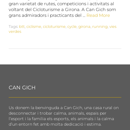
gran varietat de rutes, competicions i activitats al
voltant del Cicloturisme a Girona. A Can Gich som
grans admiradors i practicants del …
Read More
Tags:
btt
,
ciclisme
,
cicloturisme
,
cycle
,
girona
,
running
,
vies
verdes
CAN GICH
Us donem la benvinguda a Can Gich, una casa rural on
desconnectar i trobar calma, animals, espais per
l’esport i la familia els esports, els animals i la calma
d’un entorn fet amb molta dedicació i estima.