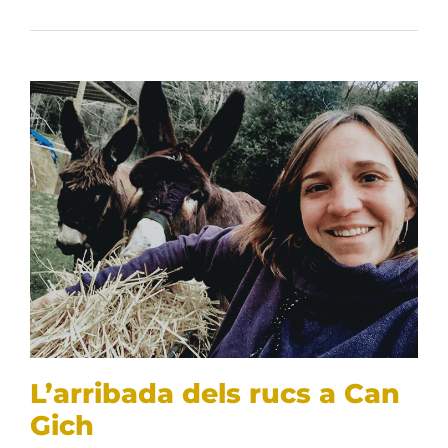
L’arribada dels rucs a Can
Gich