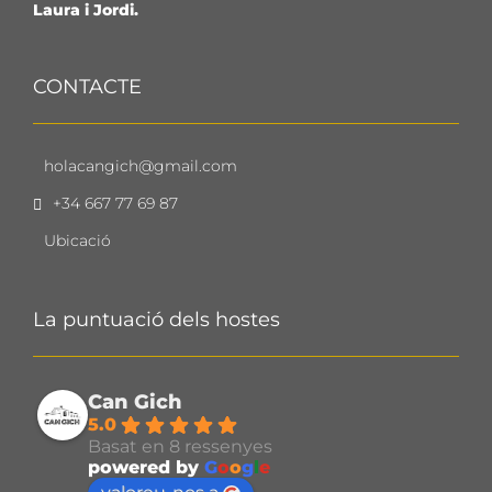
Laura i Jordi.
CONTACTE
holacangich@gmail.com
+34 667 77 69 87
Ubicació
La puntuació dels hostes
Can Gich
5.0
Basat en 8 ressenyes
powered by
G
o
o
g
l
e