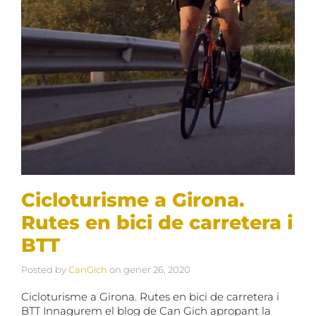
Cicloturisme a Girona.
Rutes en bici de carretera i
BTT
Posted by
CanGich
on
gener 26, 2020
Cicloturisme a Girona. Rutes en bici de carretera i
BTT Innagurem el blog de Can Gich apropant la